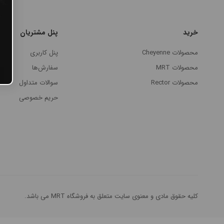
#پن شارژی HEX
خرید
پنل مشتریان
#پن شارژی INKIN
محصولات Cheyenne
پنل کاربری
#پن شارژی RECTOR
محصولات MRT
سفارش‌ها
محصولات Rector
سوالات متداول
#پن شارژی MAST
حریم خصوصی
#پن شارژی EZ MACHINE
#سایر پن‌های شارژی
#پن تتو
کلیه حقوق مادی و معنوی سایت متعلق به فروشگاه MRT می باشد.