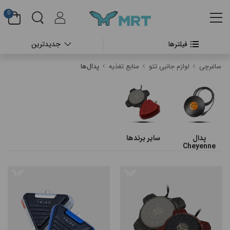
0
فیلترها
جدیدترین
#بدون دسته بندی
ساغرچی
لوازم جانبی تتو
منابع تغذیه
پدال‌ها
#دستگاه تتو بدن
#پن شارژی تتو
#پن شارژی CHEYENNE
پدال
سایر برندها
Cheyenne
#پن شارژی FK IRONS
#پن شارژی HEX
#پن شارژی INKIN
#پن شارژی RECTOR