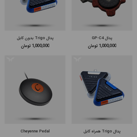
#پن شارژی MAST
#پن شارژی EZ MACHINE
پدال GP-C4
پدال Trigo بدون کابل
#سایر پن‌های شارژی
1,000,000
تومان
1,000,000
تومان
#پن تتو
پدال Trigo همراه کابل
Cheyenne Pedal