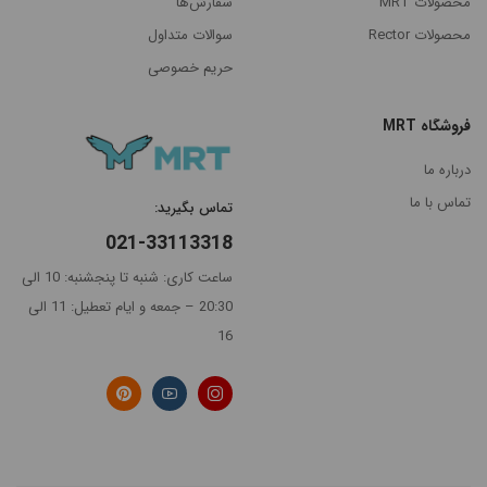
اساس
جدیدترین
محصولات MRT
سفارش‌ها
محصولات Rector
سوالات متداول
گران‌ترین
حریم خصوصی
ارزانترین
فروشگاه MRT
پرفروش
درباره ما
ترین
تماس با ما
تماس بگیرید:
021-33113318
ساعت کاری: شنبه تا پنجشنبه: 10 الی
20:30 – جمعه و ایام تعطیل: 11 الی
16