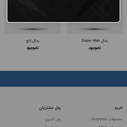
پدال Super Man
پدال تاچ
ناموجود
ناموجود
مرتب
خرید
پنل مشتریان
×
سازی
محصولات Cheyenne
پنل کاربری
بر