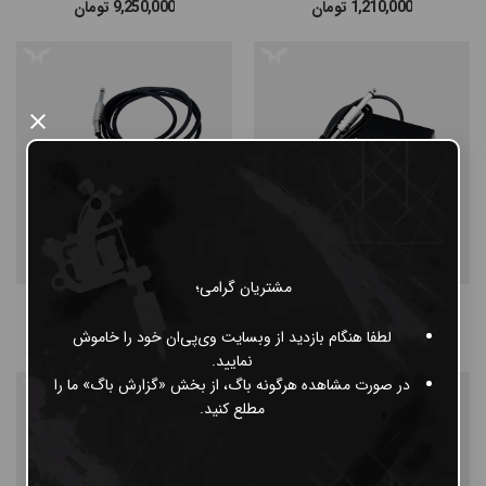
1,210,000
تومان
9,250,000
تومان
×
مشتریان گرامی؛
پدال مستطیلی
پدال گرد
لطفا هنگام بازدید از وبسایت وی‌پی‌ان خود را خاموش
200,000
تومان
450,000
تومان
نمایید.
در صورت مشاهده هرگونه باگ، از بخش «گزارش باگ» ما را
مطلع کنید.