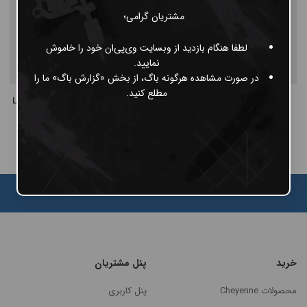
مشتریان گرامی؛
لطفا هنگام بازدید از وبسایت وی‌پی‌ان خود را خاموش
نمایید.
در صورت مشاهده هرگونه باگ، از بخش «گزارش باگ» ما را
مطلع کنید.
کارتریج Vselect قطر 14 مدل RL
کارتریج Cheyenne قطر 6 مدل Liner
ناموجود
ناموجود
خرید
پنل مشتریان
محصولات Cheyenne
پنل کاربری