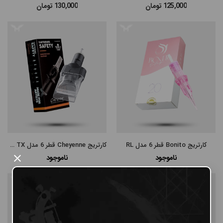
125,000
تومان
130,000
تومان
#پن شارژی MAST
#پن شارژی EZ MACHINE
#سایر پن‌های شارژی
#پن تتو
کارتریج Bonito قطر 6 مدل RL
کارتریج Cheyenne قطر 6 مدل Magnum SE TX
ناموجود
ناموجود
×