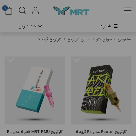
0
فیلترها
جدیدترین
#بدون دسته بندی
ساغرچی
سوزن تتو
سوزن کارتریج
کارتریج گرید 6
#دستگاه تتو بدن
#پن شارژی تتو
#پن شارژی CHEYENNE
#پن شارژی FK IRONS
#پن شارژی HEX
#پن شارژی INKIN
کارتریج Rector مدل RL گرید 6
کارتریج MRT PMU قطر 6 مدل RL
#پن شارژی RECTOR