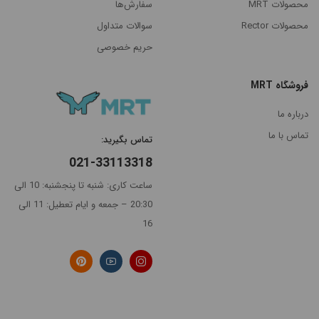
محصولات MRT
سفارش‌ها
محصولات Rector
سوالات متداول
مرتب
×
سازی
حریم خصوصی
بر
اساس
جدیدترین
فروشگاه MRT
درباره ما
گران‌ترین
تماس با ما
تماس بگیرید:
ارزانترین
021-33113318
پرفروش
ساعت کاری: شنبه تا پنجشنبه: 10 الی
ترین
20:30 – جمعه و ایام تعطیل: 11 الی
16