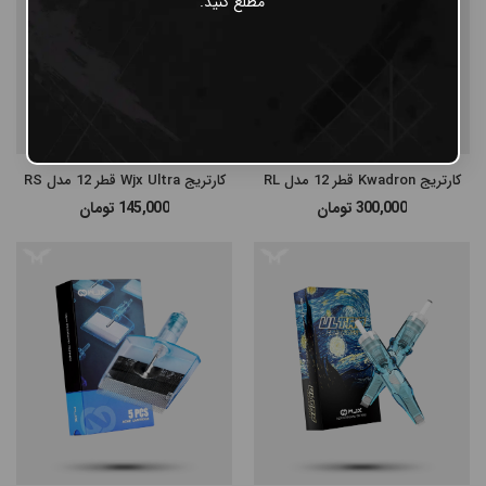
مطلع کنید.
کارتریج Kwadron قطر 12 مدل RL
کارتریج Wjx Ultra قطر 12 مدل RS
300,000
تومان
145,000
تومان