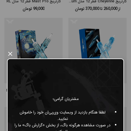
کارتریج Cheyenne قطر 12 مدل Magnum
کارتریج Mast Pro قطر 12 مدل RL
از 260,000 تا 370,000
تومان
99,000
تومان
×
کارتریج Wjx قطر 12 مدل RL
کارتریج Wjx Ultra قطر 12 مدل M1
85,000
تومان
از 145,000 تا 185,000
تومان
مشتریان گرامی؛
لطفا هنگام بازدید از وبسایت وی‌پی‌ان خود را خاموش
نمایید.
در صورت مشاهده هرگونه باگ، از بخش «گزارش باگ» ما را