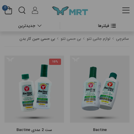
0
فیلترها
جدیدترین
#بدون دسته بندی
ساغرچی
لوازم جانبی تتو
بی حسی تتو
بی حسی حین کار بدن
#دستگاه تتو بدن
#پن شارژی تتو
10%
#پن شارژی CHEYENNE
#پن شارژی FK IRONS
#پن شارژی HEX
#پن شارژی INKIN
Bactine
ست 2 عددی Bactine
#پن شارژی RECTOR