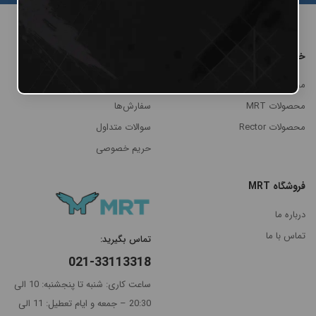
خرید
پنل مشتریان
محصولات Cheyenne
پنل کاربری
محصولات MRT
سفارش‌ها
محصولات Rector
سوالات متداول
حریم خصوصی
فروشگاه MRT
مرتب
×
سازی
درباره ما
بر
تماس با ما
تماس بگیرید:
اساس
جدیدترین
021-33113318
گران‌ترین
ساعت کاری: شنبه تا پنجشنبه: 10 الی
20:30 – جمعه و ایام تعطیل: 11 الی
ارزانترین