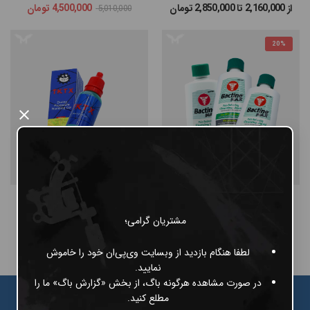
از 2,160,000 تا 2,850,000
تومان
4,500,000
تومان
5,010,000
#پن شارژی MAST
20%
#پن شارژی EZ MACHINE
#سایر پن‌های شارژی
×
#پن تتو
ست 3 عددی Bactine
ژل بی حسی TKTX
5,180,000
تومان
ناموجود
6,480,000
مشتریان گرامی؛
لطفا هنگام بازدید از وبسایت وی‌پی‌ان خود را خاموش
نمایید.
در صورت مشاهده هرگونه باگ، از بخش «گزارش باگ» ما را
مطلع کنید.