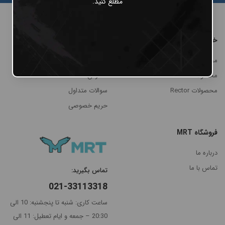
مطلع کنید.
خرید
پنل مشتریان
محصولات Cheyenne
پنل کاربری
محصولات MRT
سفارش‌ها
محصولات Rector
سوالات متداول
حریم خصوصی
فروشگاه MRT
مرتب
×
درباره ما
سازی
تماس با ما
تماس بگیرید:
بر
021-33113318
اساس
جدیدترین
ساعت کاری: شنبه تا پنجشنبه: 10 الی
گران‌ترین
20:30 – جمعه و ایام تعطیل: 11 الی