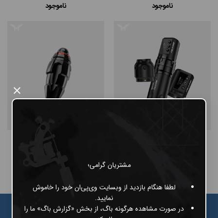
ناموجود
ناموجود
#پن شارژی MAST
#پن شارژی EZ MACHINE
#سایر پن‌های شارژی
×
#پن تتو
Mast Boom Arena
Mast Fold Pro-2Power
ناموجود
ناموجود
مشتریان گرامی؛
لطفا هنگام بازدید از وبسایت وی‌پی‌ان خود را خاموش
نمایید.
در صورت مشاهده هرگونه باگ، از بخش «گزارش باگ» ما را