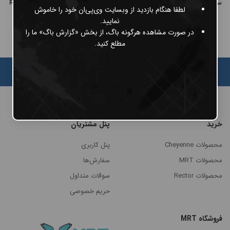
سوزن و سرپلاک بدن MRT مدل RM
سوزن و سرپلاک بدن MRT مدل RS
لطفا هنگام بازدید از وبسایت وی‌پی‌ان خود را خاموش
18,500
تومان
18,500
تومان
نمایید.
در صورت مشاهده هرگونه باگ، از بخش «گزارش باگ» ما را
مطلع کنید.
خرید
پنل مشتریان
محصولات Cheyenne
پنل کاربری
محصولات MRT
سفارش‌ها
محصولات Rector
سوالات متداول
حریم خصوصی
مرتب
×
فروشگاه MRT
سازی