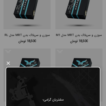
#پن شارژی MAST
#پن شارژی EZ MACHINE
#سایر پن‌های شارژی
سوزن و سرپلاک بدن MRT مدل M1
سوزن و سرپلاک بدن MRT مدل RL
18,500
تومان
18,500
تومان
#پن تتو
×
مشتریان گرامی؛