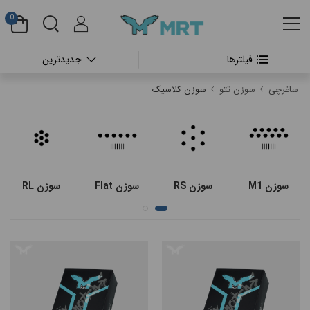
0
فیلترها
جدیدترین
#بدون دسته بندی
ساغرچی
سوزن تتو
سوزن کلاسیک
#دستگاه تتو بدن
#پن شارژی تتو
#پن شارژی CHEYENNE
سوزن M1
سوزن RS
سوزن Flat
سوزن RL
#پن شارژی FK IRONS
#پن شارژی HEX
#پن شارژی INKIN
#پن شارژی RECTOR