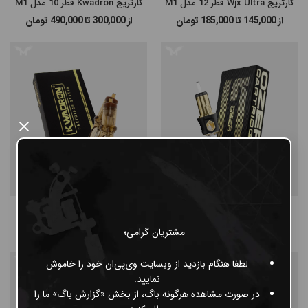
کارتریج Wjx Ultra قطر 12 مدل M1
کارتریج Kwadron قطر 10 مدل M1
از 145,000 تا 185,000
تومان
از 300,000 تا 490,000
تومان
×
کارتریج Ozer-G قطر 10 مدل M1
کارتریج Kwadron قطر 12 مدل M1
125,000
تومان
300,000
تومان
مشتریان گرامی؛
لطفا هنگام بازدید از وبسایت وی‌پی‌ان خود را خاموش
نمایید.
در صورت مشاهده هرگونه باگ، از بخش «گزارش باگ» ما را