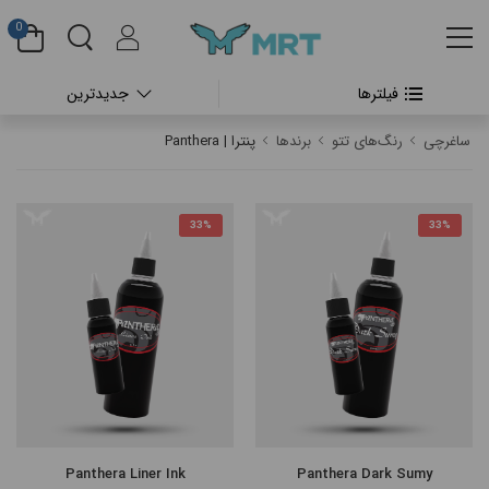
0
فیلترها
جدیدترین
#بدون دسته بندی
ساغرچی
رنگ‌های تتو
برندها
پنترا | Panthera
#دستگاه تتو بدن
#پن شارژی تتو
33%
33%
#پن شارژی CHEYENNE
#پن شارژی FK IRONS
#پن شارژی HEX
#پن شارژی INKIN
Panthera Liner Ink
Panthera Dark Sumy
#پن شارژی RECTOR