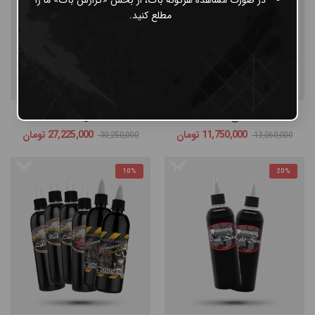
مطلع کنید.
ست 3 عددی Panthera
ست کامل Panthera
11,750,000
تومان
27,225,000
تومان
30,250,000
13,060,000
10%
20%