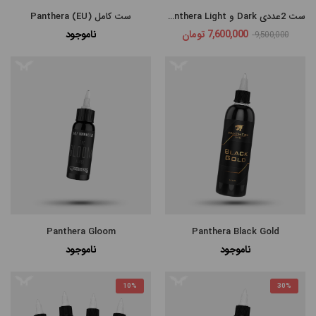
ست 2عددی Dark و Panthera Light
ست کامل Panthera (EU)
7,600,000
تومان
ناموجود
9,500,000
مرتب
×
سازی
بر
اساس
جدیدترین
Panthera Gloom
Panthera Black Gold
ناموجود
ناموجود
گران‌ترین
ارزانترین
10%
30%