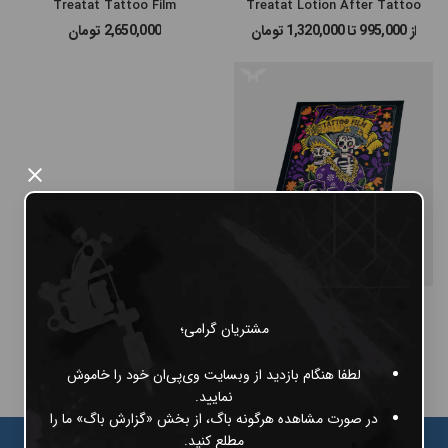
Treatat Tattoo Film
Treatat Lotion After Tattoo
از 995,000 تا 1,320,000
تومان
2,650,000
تومان
#پن شارژی MAST
#پن شارژی EZ MACHINE
#سایر پن‌های شارژی
×
#پن تتو
عددی Treatat Tattoo Film
مشتریان گرامی؛
700,000
تومان
لطفا هنگام بازدید از وبسایت وی‌پی‌ان خود را خاموش
نمایید.
در صورت مشاهده هرگونه باگ، از بخش «گزارش باگ» ما را
مطلع کنید.