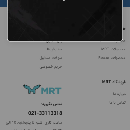
خرید
پنل مشتریان
محصولات Cheyenne
پنل کاربری
محصولات MRT
سفارش‌ها
محصولات Rector
سوالات متداول
حریم خصوصی
فروشگاه MRT
مرتب
×
سازی
درباره ما
بر
تماس با ما
اساس
تماس بگیرید:
جدیدترین
021-33113318
گران‌ترین
ساعت کاری: شنبه تا پنجشنبه: 10 الی