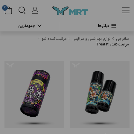
0
فیلترها
جدیدترین
#بدون دسته بندی
ساغرچی
لوازم بهداشتی و مراقبتی
مراقبت‌کننده تتو
#دستگاه تتو بدن
مراقبت‌کننده Treatat
#پن شارژی تتو
#پن شارژی CHEYENNE
#پن شارژی FK IRONS
#پن شارژی HEX
#پن شارژی INKIN
#پن شارژی RECTOR