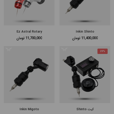
#پن شارژی MAST
#پن شارژی EZ MACHINE
Ez Astral Rotary
Inkin Shinto
#سایر پن‌های شارژی
11,400,000
تومان
11,700,000
تومان
#پن تتو
29%
کیت Shinto
Inkin Migoto