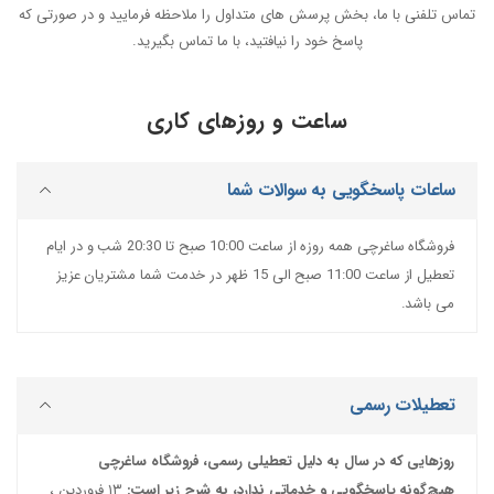
تماس تلفنی با ما، بخش پرسش های متداول را ملاحظه فرمایید و در صورتی که
پاسخ خود را نیافتید، با ما تماس بگیرید.
#پن شارژی MAST
#پن شارژی EZ MACHINE
ساعت و روزهای کاری
#سایر پن‌های شارژی
ساعات پاسخگویی به سوالات شما
#پن تتو
فروشگاه ساغرچی همه روزه از ساعت 10:00 صبح تا 20:30 شب و در ایام
تعطیل از ساعت 11:00 صبح الی 15 ظهر در خدمت شما مشتریان عزیز
می باشد.
تعطیلات رسمی
روزهایی که در سال به دلیل تعطیلی رسمی، فروشگاه ساغرچی
هیچ‌گونه پاسخگویی و خدماتی ندارد، به شرح زیر است:
۱۳ فروردین ،