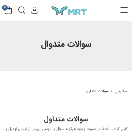
0
#بدون دسته بندی
سوالات متدوال
#دستگاه تتو بدن
#پن شارژی تتو
#پن شارژی CHEYENNE
#پن شارژی FK IRONS
ساغرچی
سوالات متداول
#پن شارژی HEX
#پن شارژی INKIN
سوالات متداول
کاربر گرامی، لطفاً در صورت وجود هرگونه سوال یا ابهامی، پیش از ارسال ایمیل یا
#پن شارژی RECTOR