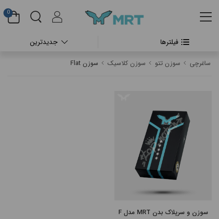
0
فیلترها
جدیدترین
#بدون دسته بندی
ساغرچی
سوزن تتو
سوزن کلاسیک
سوزن Flat
#دستگاه تتو بدن
#پن شارژی تتو
#پن شارژی CHEYENNE
#پن شارژی FK IRONS
#پن شارژی HEX
#پن شارژی INKIN
سوزن و سرپلاک بدن MRT مدل F
#پن شارژی RECTOR