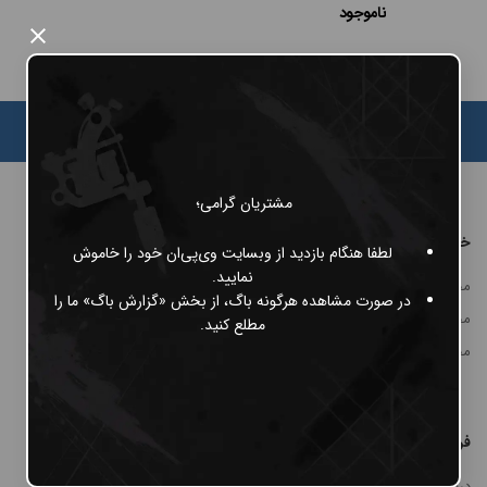
ناموجود
×
#پن شارژی MAST
#پن شارژی EZ MACHINE
#سایر پن‌های شارژی
مشتریان گرامی؛
#پن تتو
خرید
پنل مشتریان
لطفا هنگام بازدید از وبسایت وی‌پی‌ان خود را خاموش
نمایید.
محصولات Cheyenne
پنل کاربری
در صورت مشاهده هرگونه باگ، از بخش «گزارش باگ» ما را
محصولات MRT
سفارش‌ها
مطلع کنید.
محصولات Rector
سوالات متداول
حریم خصوصی
فروشگاه MRT
درباره ما