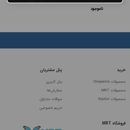
FK One Machine Adjust
ناموجود
خرید
پنل مشتریان
مرتب
محصولات Cheyenne
پنل کاربری
×
سازی
محصولات MRT
سفارش‌ها
بر
محصولات Rector
سوالات متداول
اساس
جدیدترین
حریم خصوصی
گران‌ترین
فروشگاه MRT
ارزانترین