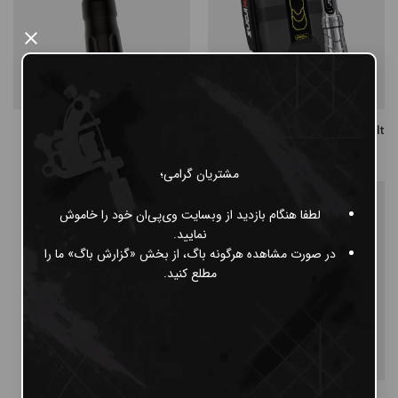
×
FK Irons One Pen Charcoal
FK Flux Max Clear With 1 Power Bolt
ناموجود
ناموجود
مشتریان گرامی؛
لطفا هنگام بازدید از وبسایت وی‌پی‌ان خود را خاموش
نمایید.
در صورت مشاهده هرگونه باگ، از بخش «گزارش باگ» ما را
مطلع کنید.