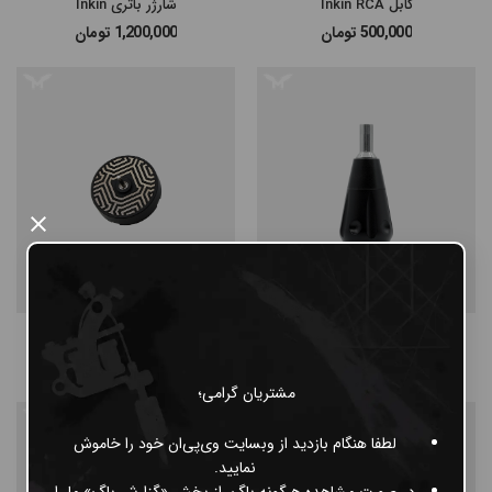
کابل Inkin RCA
شارژر باتری Inkin
500,000
تومان
1,200,000
تومان
×
Inkin Gig Grip
موتور یدک Inkin Shinto
2,750,000
تومان
5,400,000
تومان
مشتریان گرامی؛
لطفا هنگام بازدید از وبسایت وی‌پی‌ان خود را خاموش
نمایید.
در صورت مشاهده هرگونه باگ، از بخش «گزارش باگ» ما را