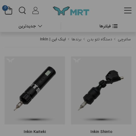
0
فیلترها
جدیدترین
#بدون دسته بندی
ساغرچی
دستگاه تتو بدن
برندها
اینک این | InkIn
#دستگاه تتو بدن
#پن شارژی تتو
#پن شارژی CHEYENNE
#پن شارژی FK IRONS
#پن شارژی HEX
#پن شارژی INKIN
Inkin Kaiteki
Inkin Shinto
#پن شارژی RECTOR