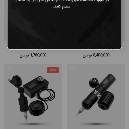
مطلع کنید.
موتور یدک Inkin Kaiteki
باتری یدک Inkin
8,400,000
تومان
1,760,000
تومان
29%