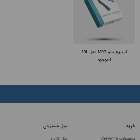
کارتریج نانو MRT مدل 3RL
ناموجود
مرتب
×
سازی
بر
اساس
جدیدترین
گران‌ترین
خرید
پنل مشتریان
ارزانترین
محصولات Cheyenne
پنل کاربری