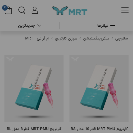
0
فیلترها
جدیدترین
#بدون دسته بندی
ساغرچی
میکروپیگمنتیشن
سوزن کارتریج
ام آر تی | MRT
#دستگاه تتو بدن
#پن شارژی تتو
#پن شارژی CHEYENNE
#پن شارژی FK IRONS
#پن شارژی HEX
#پن شارژی INKIN
کارتریج MRT PMU قطر 10 مدل RS
کارتریج MRT PMU قطر 8 مدل RL
#پن شارژی RECTOR