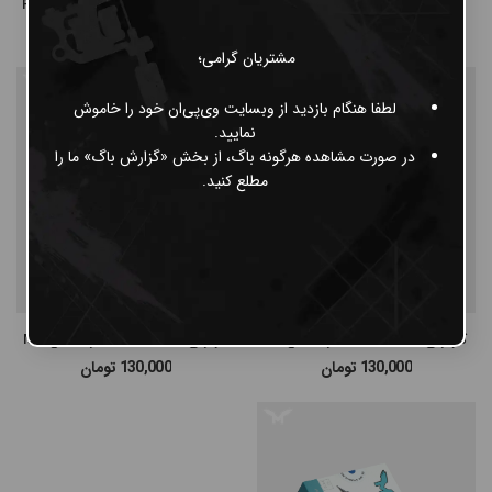
کارتریج مزوتراپی MRT
کارتریج MRT PMU قطر 12 مدل RL
36,000
تومان
130,000
تومان
مشتریان گرامی؛
لطفا هنگام بازدید از وبسایت وی‌پی‌ان خود را خاموش
نمایید.
در صورت مشاهده هرگونه باگ، از بخش «گزارش باگ» ما را
مطلع کنید.
کارتریج MRT PMU قطر 6 مدل RL
کارتریج MRT PMU قطر 8 مدل MG
130,000
تومان
130,000
تومان