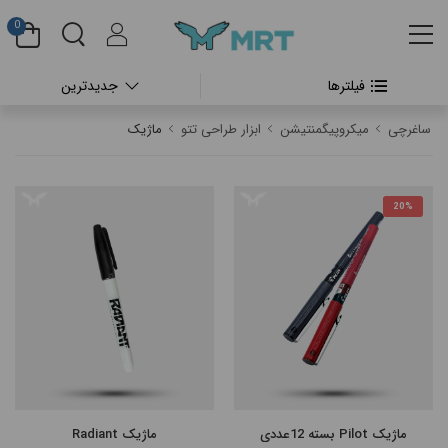
0
فیلترها
جدیدترین
#بدون دسته بندی
ساغرچی
میکروپیگمنتیشن
ابزار طراحی تتو
ماژیک
#دستگاه تتو بدن
#پن شارژی تتو
20%
#پن شارژی CHEYENNE
#پن شارژی FK IRONS
#پن شارژی HEX
#پن شارژی INKIN
ماژیک Pilot بسته 12عددی
ماژیک Radiant
#پن شارژی RECTOR