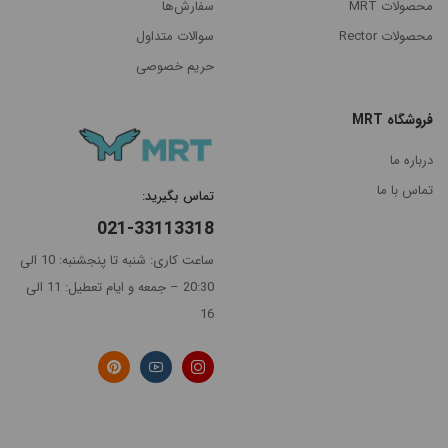
محصولات MRT
سفارش‌ها
محصولات Rector
سوالات متداول
مرتب
حریم خصوصی
×
سازی
بر
فروشگاه MRT
اساس
جدیدترین
درباره ما
گران‌ترین
تماس با ما
تماس بگیرید:
021-33113318
ارزانترین
ساعت کاری: شنبه تا پنجشنبه: 10 الی
پرفروش
20:30 – جمعه و ایام تعطیل: 11 الی
ترین
16