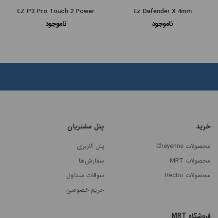
×
سازی
EZ P3 Pro Touch 2 Power
Ez Defender X 4mm
بر
ناموجود
ناموجود
اساس
جدیدترین
گران‌ترین
ارزانترین
پرفروش
ترین
خرید
پنل مشتریان
محصولات Cheyenne
پنل کاربری
محصولات MRT
سفارش‌ها
محصولات Rector
سوالات متداول
حریم خصوصی
فروشگاه MRT