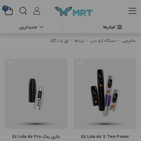
0
فیلترها
جدیدترین
#بدون دسته بندی
ساغرچی
دستگاه تتو بدن
برندها
ای زد | EZ
#دستگاه تتو بدن
#پن شارژی تتو
#پن شارژی CHEYENNE
#پن شارژی FK IRONS
#پن شارژی HEX
#پن شارژی INKIN
Ez Lola Air S Two Power
باتری یدک Ez Lola Air Pro
#پن شارژی RECTOR