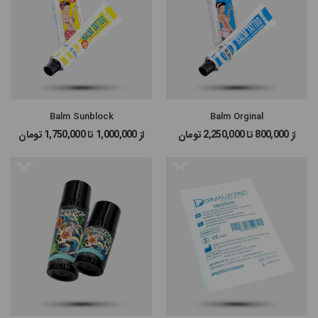
#پن شارژی MAST
#پن شارژی EZ MACHINE
#سایر پن‌های شارژی
Balm Sunblock
Balm Orginal
از 800,000 تا 2,250,000
تومان
از 1,000,000 تا 1,750,000
تومان
#پن تتو