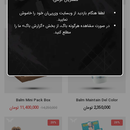
Balm Mini Pack
Biotat Butter
لطفا هنگام بازدید از وبسایت وی‌پی‌ان خود را خاموش
3,450,000
تومان
950,000
تومان
نمایید.
در صورت مشاهده هرگونه باگ، از بخش «گزارش باگ» ما را
مطلع کنید.
20%
Balm Mini Pack Box
Balm Maintain Del Color
2,350,000
تومان
11,400,000
تومان
14,250,000
20%
20%