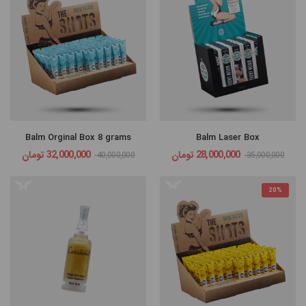
Balm Orginal Box 8 grams
Balm Laser Box
28,000,000
تومان
32,000,000
تومان
40,000,000
35,000,000
20%
مرتب
×
سازی
بر
اساس
جدیدترین