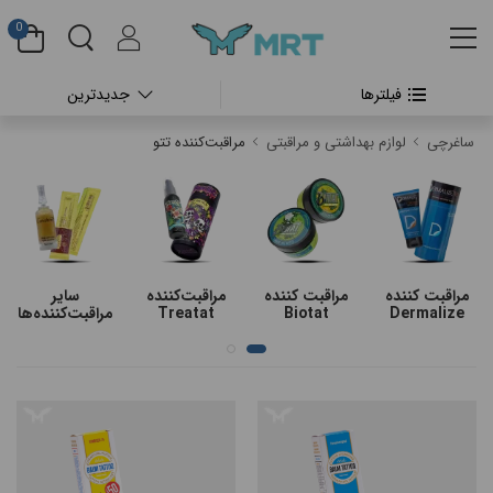
0
فیلترها
جدیدترین
#بدون دسته بندی
ساغرچی
لوازم بهداشتی و مراقبتی
مراقبت‌کننده تتو
#دستگاه تتو بدن
#پن شارژی تتو
#پن شارژی CHEYENNE
مراقبت کننده
مراقبت کننده
مراقبت‌کننده
سایر
Dermalize
Biotat
Treatat
مراقبت‌کننده‌ها
#پن شارژی FK IRONS
#پن شارژی HEX
#پن شارژی INKIN
#پن شارژی RECTOR