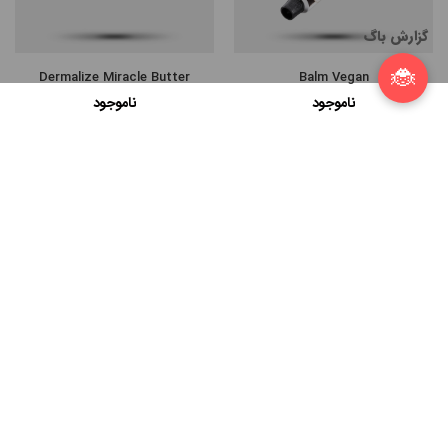
گزارش باگ
🐞
Dermalize Miracle Butter
Balm Vegan
ناموجود
ناموجود
Compare Products
START COMPARE !
Clean All
Balm Pack Original
Biotat PMU Butter
ناموجود
ناموجود