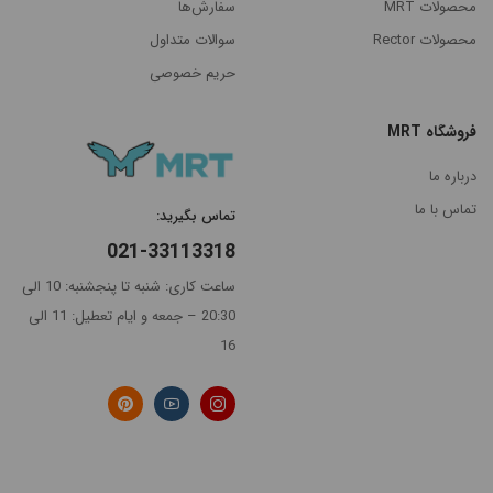
محصولات MRT
سفارش‌ها
محصولات Rector
سوالات متداول
مرتب
حریم خصوصی
×
سازی
بر
فروشگاه MRT
اساس
جدیدترین
درباره ما
گران‌ترین
تماس با ما
تماس بگیرید:
021-33113318
ارزانترین
ساعت کاری: شنبه تا پنجشنبه: 10 الی
پرفروش
20:30 – جمعه و ایام تعطیل: 11 الی
ترین
16