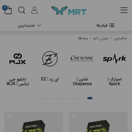
0
فیلترها
جدیدترین
#بدون دسته بندی
ساغرچی
سوزن تتو
برندها
#دستگاه تتو بدن
#پن شارژی تتو
#پن شارژی CHEYENNE
اسپارک |
شاین |
ای زد | EZ
دابلیو جی
Spark
Cheyenne
ایکس | WJX
#پن شارژی FK IRONS
#پن شارژی HEX
#پن شارژی INKIN
#پن شارژی RECTOR