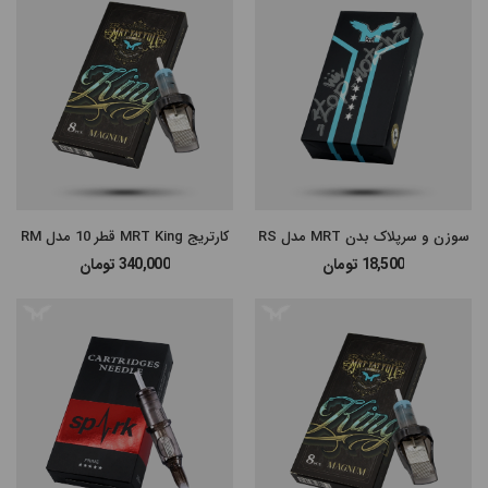
سوزن و سرپلاک بدن MRT مدل RS
کارتریج MRT King قطر 10 مدل RM
18,500
تومان
340,000
تومان
مرتب
×
سازی
بر
اساس
جدیدترین