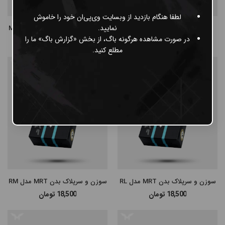
لطفا هنگام بازدید از وبسایت وی‌پی‌ان خود را خاموش
نمایید.
کارتریج Rector مدل M1 گرید 12
سوزن و سرپلاک بدن MRT مدل M1
در صورت مشاهده هرگونه باگ، از بخش «گزارش باگ» ما را
از 125,000 تا 155,000
تومان
18,500
تومان
مطلع کنید.
سوزن و سرپلاک بدن MRT مدل RL
سوزن و سرپلاک بدن MRT مدل RM
18,500
تومان
18,500
تومان