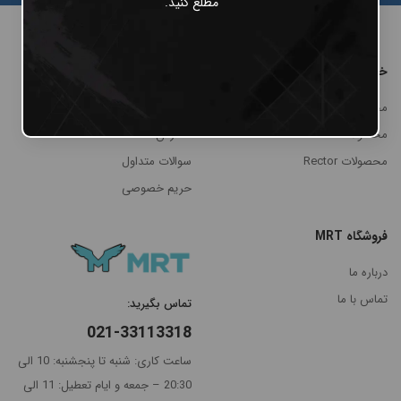
مطلع کنید.
خرید
پنل مشتریان
محصولات Cheyenne
پنل کاربری
محصولات MRT
سفارش‌ها
محصولات Rector
سوالات متداول
حریم خصوصی
فروشگاه MRT
مرتب
×
درباره ما
سازی
تماس با ما
تماس بگیرید:
بر
021-33113318
اساس
جدیدترین
ساعت کاری: شنبه تا پنجشنبه: 10 الی
گران‌ترین
20:30 – جمعه و ایام تعطیل: 11 الی