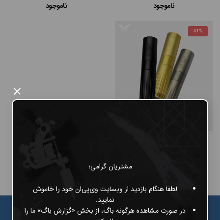
ناموجود
ناموجود
#پن شارژی MAST
41%
#پن شارژی EZ MACHINE
#سایر پن‌های شارژی
×
#پن تتو
Tattoo land Rays T02 pen
ناموجود
مشتریان گرامی؛
لطفا هنگام بازدید از وبسایت وی‌پی‌ان خود را خاموش
نمایید.
در صورت مشاهده هرگونه باگ، از بخش «گزارش باگ» ما را