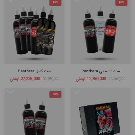
10%
10%
ست 3 عددی Panthera
ست کامل Panthera
11,750,000
تومان
27,225,000
تومان
30,250,000
13,060,000
20%