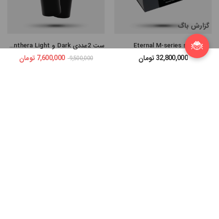
گزارش باگ
🐞
Eternal M-series set
ست 2عددی Dark و Panthera Light
32,800,000
تومان
7,600,000
تومان
9,500,000
Compare Products
10%
START COMPARE !
Clean All
ست کامل Panthera (EU)
Radiant Gray Matters Set
ناموجود
ناموجود