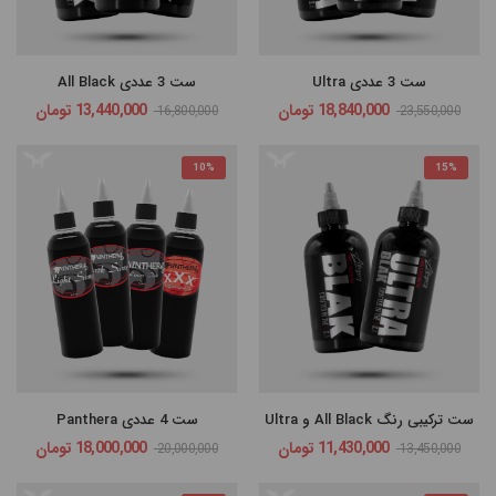
جدیدترین
گران‌ترین
ست 3 عددی Ultra
ست 3 عددی All Black
ارزانترین
18,840,000
تومان
13,440,000
تومان
16,800,000
23,550,000
پرفروش
10%
15%
ترین
ست ترکیبی رنگ All Black و Ultra
ست 4 عددی Panthera
11,430,000
تومان
18,000,000
تومان
20,000,000
13,450,000