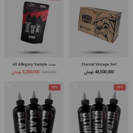
Eternal Vintage Set
ست All Allegory Sample
48,500,000
تومان
5,200,000
تومان
6,500,000
20%
20%
مرتب
×
سازی
بر
اساس