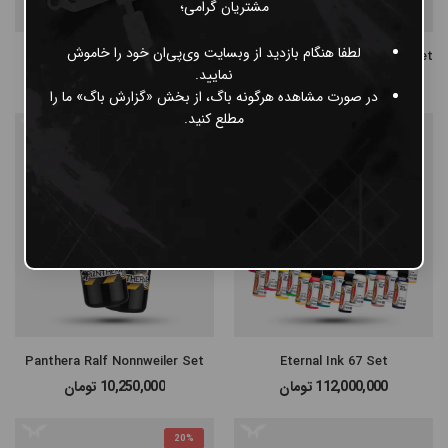
مشتریان گرامی؛
لطفا هنگام بازدید از وبسایت وی‌پی‌ان خود را خاموش
Eternal Rember Signature Set
Radiant Orient Ching Gray Wash Set
نمایید.
12,600,000
تومان
27,200,000
تومان
14,800,000
در صورت مشاهده هرگونه باگ، از بخش «گزارش باگ» ما را
مطلع کنید.
Panthera Ralf Nonnweiler Set
Eternal Ink 67 Set
112,000,000
تومان
10,250,000
تومان
20%