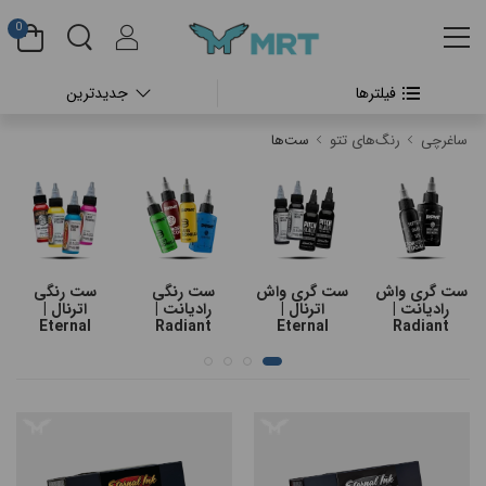
0
فیلترها
جدیدترین
#بدون دسته بندی
ساغرچی
رنگ‌های تتو
ست‌ها
#دستگاه تتو بدن
#پن شارژی تتو
#پن شارژی CHEYENNE
ست گری واش
ست گری واش
ست رنگی
ست رنگی
رادیانت |
اترنال |
رادیانت |
اترنال |
#پن شارژی FK IRONS
Eternal
Radiant
Eternal
Radiant
#پن شارژی HEX
#پن شارژی INKIN
#پن شارژی RECTOR