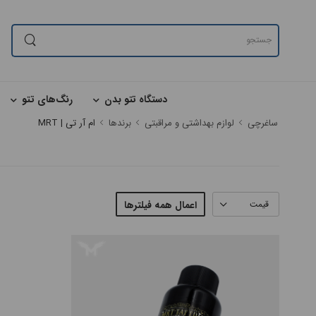
×
×
جدیدترین
دستگاه تتو بدن
رنگ‌های تتو
ساغرچی
لوازم بهداشتی و مراقبتی
برندها
ام آر تی | MRT
گران‌ترین
#بدون دسته بندی
ارزانترین
#دستگاه تتو بدن
پرفروش
قیمت
اعمال همه فیلترها
ترین
#پن شارژی تتو
#پن شارژی CHEYENNE
#پن شارژی FK IRONS