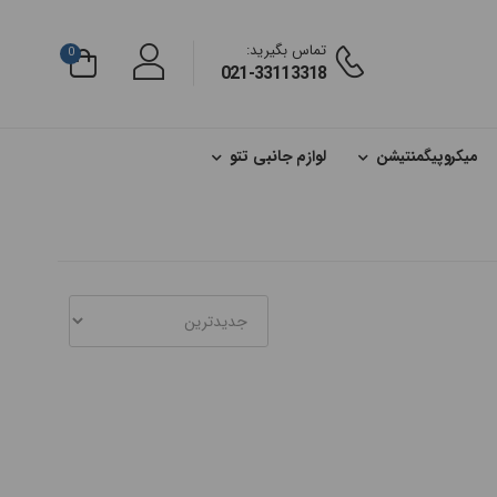
تماس بگیرید:
0
021-33113318
میکروپیگمنتیشن
لوازم جانبی تتو