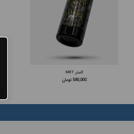
#پن شارژی HEX
#پن شارژی INKIN
#پن شارژی RECTOR
#پن شارژی MAST
#پن شارژی EZ MACHINE
کلینزر MRT
580,000
تومان
#سایر پن‌های شارژی
#پن تتو