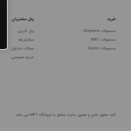
#پن شارژی HEX
خرید
پنل مشتریان
#پن شارژی INKIN
محصولات Cheyenne
پنل کاربری
#پن شارژی RECTOR
محصولات MRT
سفارش‌ها
محصولات Rector
سوالات متداول
#پن شارژی MAST
حریم خصوصی
#پن شارژی EZ MACHINE
#سایر پن‌های شارژی
#پن تتو
کلیه حقوق مادی و معنوی سایت متعلق به فروشگاه MRT می باشد.