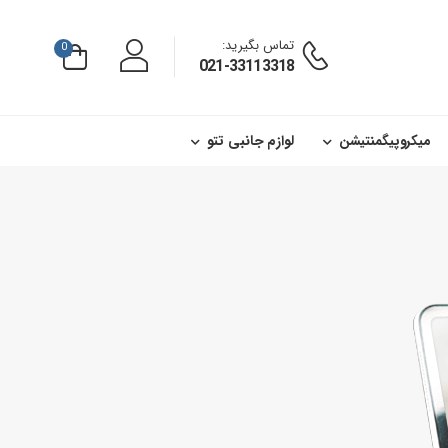
تماس بگیرید:
0
021-33113318
میکروپیگمنتیشن
لوازم جانبی تتو