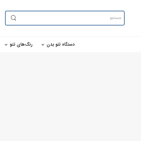
×
دستگاه تتو بدن
رنگ‌های تتو
#بدون دسته بندی
#دستگاه تتو بدن
#پن شارژی تتو
#پن شارژی CHEYENNE
#پن شارژی FK IRONS